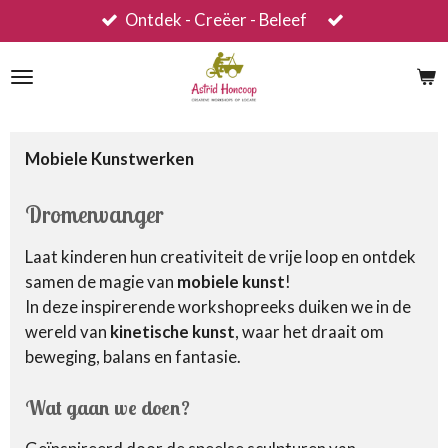
Ontdek - Creëer - Beleef
Ga
direct
naar
de
hoofdinhoud
Mobiele Kunstwerken
Dromenvanger
Laat kinderen hun creativiteit de vrije loop en ontdek
samen de magie van
mobiele kunst
!
In deze inspirerende workshopreeks duiken we in de
wereld van
kinetische kunst
, waar het draait om
beweging, balans en fantasie.
Wat gaan we doen?