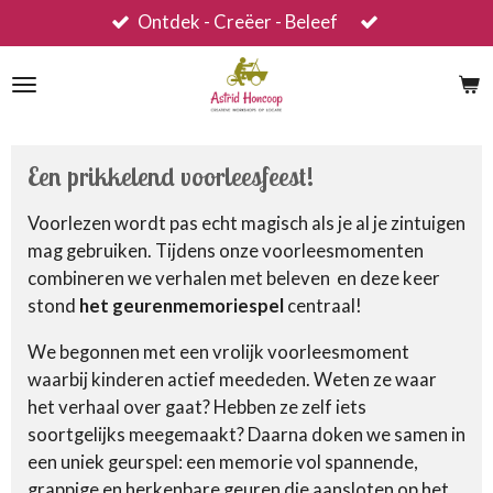
Ontdek - Creëer - Beleef
Ga
direct
naar
de
hoofdinhoud
Een prikkelend voorleesfeest!
Voorlezen wordt pas echt magisch als je al je zintuigen
mag gebruiken. Tijdens onze voorleesmomenten
combineren we verhalen met beleven en deze keer
stond
het geurenmemoriespel
centraal!
We begonnen met een vrolijk voorleesmoment
waarbij kinderen actief meededen. Weten ze waar
het verhaal over gaat? Hebben ze zelf iets
soortgelijks meegemaakt? Daarna doken we samen in
een uniek geurspel: een memorie vol spannende,
grappige en herkenbare geuren die aansloten op het