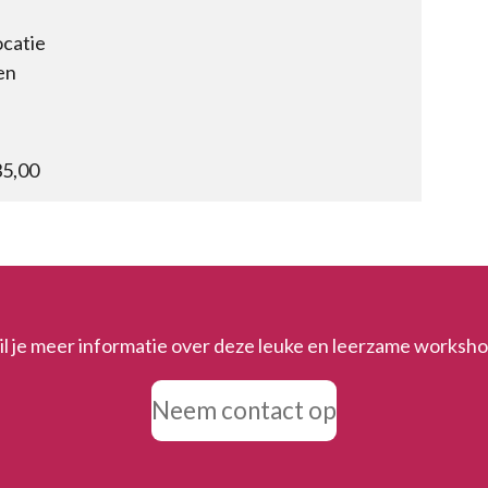
ocatie
en
35,00
l je meer informatie over deze leuke en leerzame worksh
Neem contact op