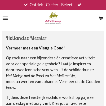
Ontdek - Creëer - Beleef
Ga
direct
naar
de
hoofdinhoud
Hollandse Meester
Vermeer met een Vleugje Goud!
Op zoek naar een bijzondere én creatieve activiteit
voor een speciale gelegenheid? Laat je inspireren
door twee iconische vrouwen uit de schilderkunst:
Het Meisje met de Parel
en
Het Melkmeisje
,
meesterwerken van Johannes Vermeer uit de Gouden
Eeuw.
Tijdens deze feestelijke schilderworkshop ga je zelf
aan de slag met acrylverf. Kies jouw favoriete