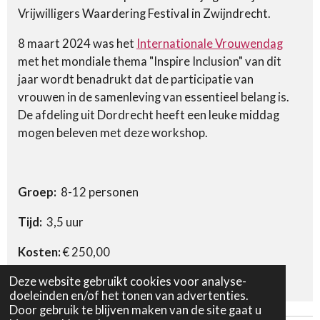
Vrijwilligers Waardering Festival in Zwijndrecht.
8 maart 2024 was het
Internationale Vrouwendag
m
et het mondiale thema "Inspire Inclusion" van dit
jaar wordt benadrukt dat de participatie van
vrouwen in de samenleving van essentieel belang is.
De afdeling uit Dordrecht heeft een leuke middag
mogen beleven met deze workshop.
Groep:
8-
12 personen
Tijd:
3,5 uur
Kosten:
€ 250,00
Deze website gebruikt cookies voor analyse-
Materiaal en voorbereiding: € 45,00
doeleinden en/of het tonen van advertenties.
Door gebruik te blijven maken van de site gaat u