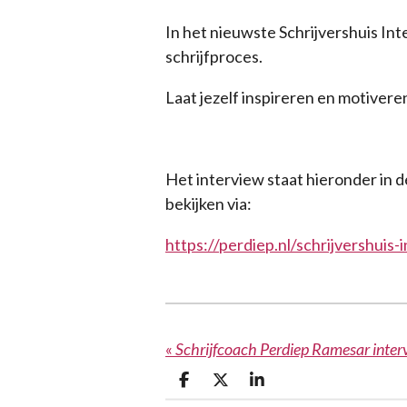
In het nieuwste Schrijvershuis Inte
schrijfproces.
Laat jezelf inspireren en motivere
Het interview staat hieronder in de
bekijken via:
https://perdiep.nl/schrijvershuis-
«
Schrijfcoach Perdiep Ramesar interv
D
D
S
e
e
h