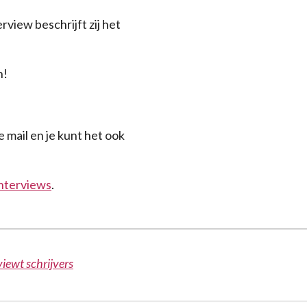
rview beschrijft zij het
n!
 mail en je kunt het ook
interviews
.
iewt schrijvers