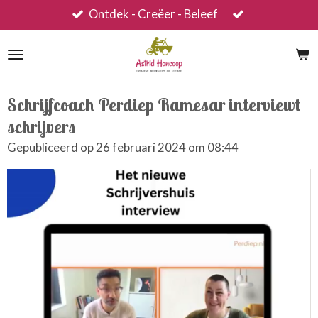
Ontdek - Creëer - Beleef
Ga
direct
naar
de
hoofdinhoud
Schrijfcoach Perdiep Ramesar interviewt
schrijvers
Gepubliceerd op 26 februari 2024 om 08:44