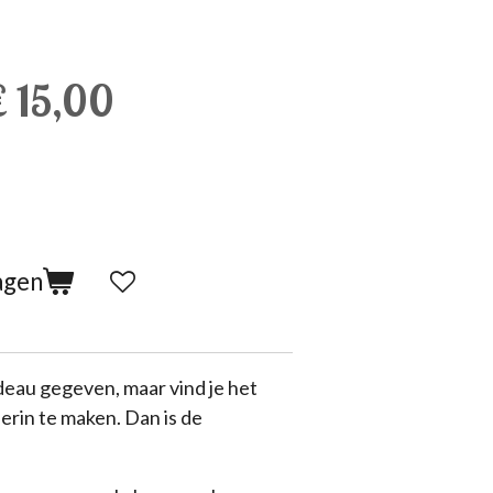
 15,00
agen
deau gegeven, maar vind je het
ierin te maken. Dan is de