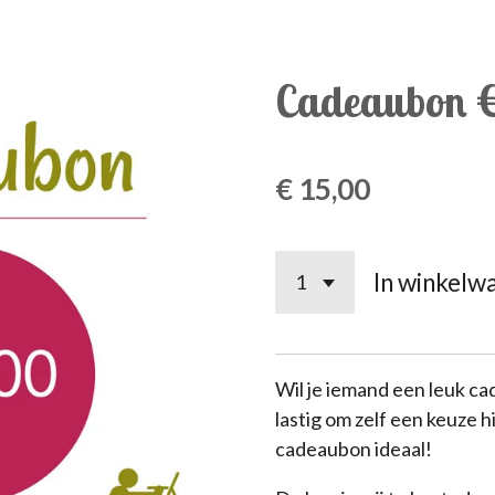
Cadeaubon €
€ 15,00
In winkelw
Wil je iemand een leuk ca
lastig om zelf een keuze h
cadeaubon ideaal!