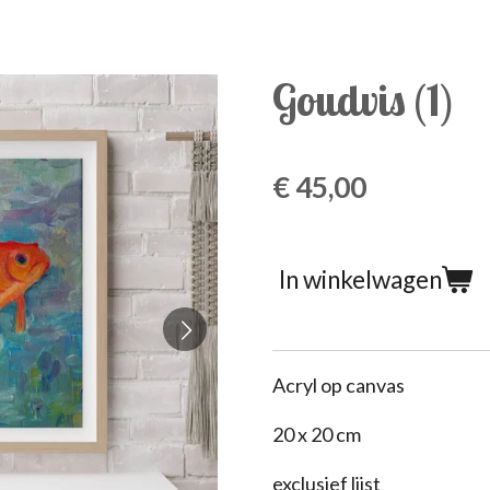
Goudvis (1)
€ 45,00
In winkelwagen
Acryl op canvas
20 x 20 cm
exclusief lijst