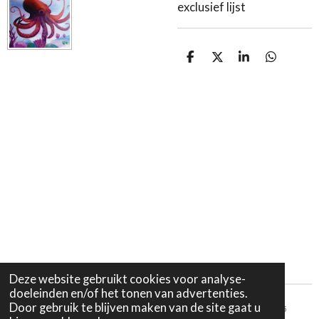
exclusief lijst
D
D
S
D
e
e
h
e
l
e
a
l
e
l
r
e
n
e
n
Deze website gebruikt cookies voor analyse-
doeleinden en/of het tonen van advertenties.
Door gebruik te blijven maken van de site gaat u
Verzending en retourneren |
Privacybeleid |
Algemene voorwaarden
© 2025