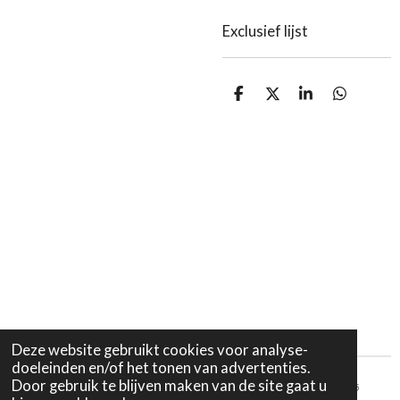
Exclusief lijst
D
D
S
D
e
e
h
e
l
e
a
l
e
l
r
e
n
e
n
Deze website gebruikt cookies voor analyse-
doeleinden en/of het tonen van advertenties.
Door gebruik te blijven maken van de site gaat u
Verzending en retourneren |
Privacybeleid |
Algemene voorwaarden
© 2025