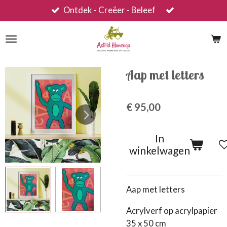
Ontdek - Creëer - Beleef
Ga
direct
naar
de
hoofdinhoud
Aap met letters
€ 95,00
In
winkelwagen
Aap met letters
Acrylverf op acrylpapier
35 x 50 cm