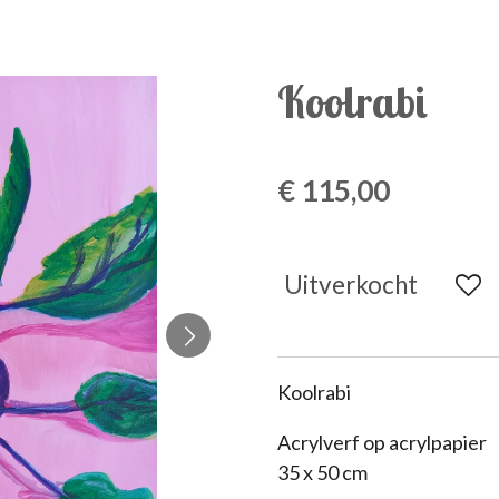
Koolrabi
€ 115,00
Uitverkocht
Koolrabi
Acrylverf op acrylpapier
35 x 50 cm