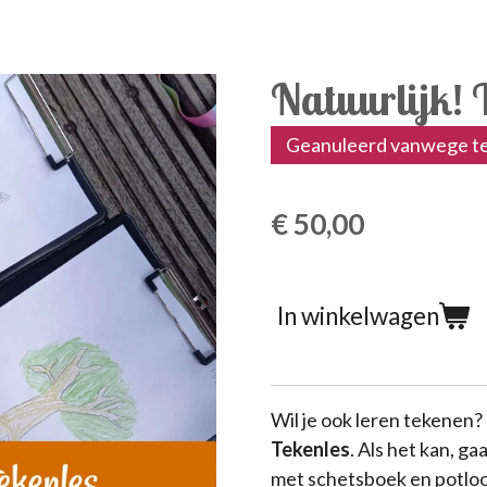
Natuurlijk! 
Geanuleerd vanwege te
€ 50,00
In winkelwagen
Wil je ook leren tekenen
Tekenles
. Als het kan, g
met schetsboek en potloo