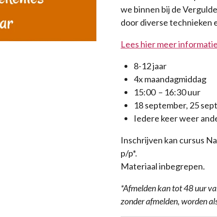
we binnen bij de Verguld
door diverse technieken 
Lees hier meer informati
8-12 jaar
4x maandagmiddag
15:00 – 16:30 uur
18 september, 25 sept
Iedere keer weer and
Inschrijven kan cursus Na
p/p*.
Materiaal inbegrepen.
*Afmelden kan tot 48 uur va
zonder afmelden, worden als