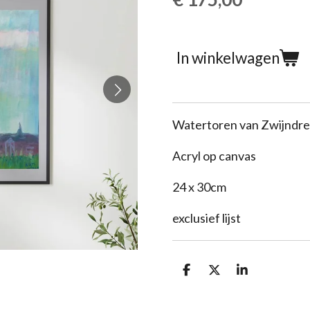
In winkelwagen
Watertoren van Zwijndr
Acryl op canvas
24 x 30cm
exclusief lijst
D
D
S
e
e
h
l
e
a