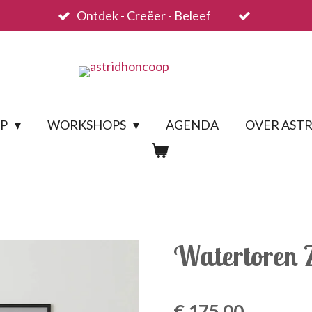
Ontdek - Creëer - Beleef
OP
WORKSHOPS
AGENDA
OVER ASTR
Watertoren 
€ 175,00